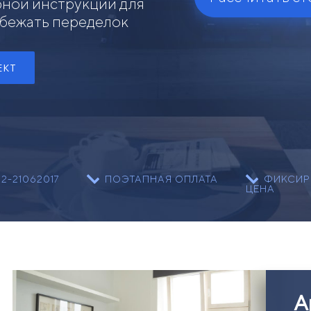
бной инструкции для
збежать переделок
ЕКТ
-21062017
ПОЭТАПНАЯ ОПЛАТА
ФИКСИР
ЦЕНА
А