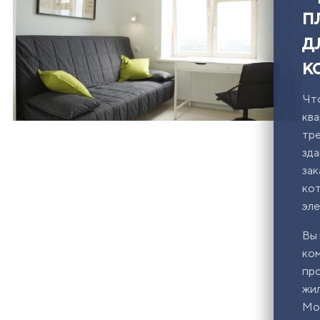
п
д
к
Что
ква
тре
зда
зак
ко
эле
Вы 
ком
про
жил
Мос