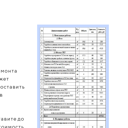
емонта
ожет
составить
в
авите до
тоимость,